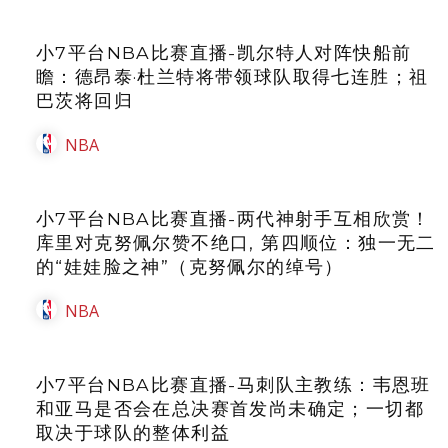
小7平台NBA比赛直播-凯尔特人对阵快船前
瞻：德昂泰·杜兰特将带领球队取得七连胜；祖
巴茨将回归
NBA
小7平台NBA比赛直播-两代神射手互相欣赏！
库里对克努佩尔赞不绝口, 第四顺位：独一无二
的“娃娃脸之神”（克努佩尔的绰号）
NBA
小7平台NBA比赛直播-马刺队主教练：韦恩班
和亚马是否会在总决赛首发尚未确定；一切都
取决于球队的整体利益