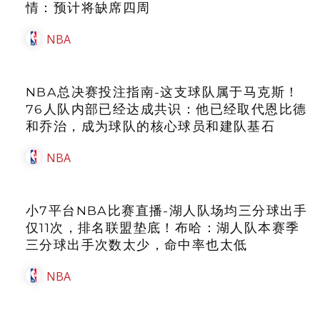
情：预计将缺席四周
NBA
NBA总决赛投注指南-这支球队属于马克斯！
76人队内部已经达成共识：他已经取代恩比德
和乔治，成为球队的核心球员和建队基石
NBA
小7平台NBA比赛直播-湖人队场均三分球出手
仅11次，排名联盟垫底！布哈：湖人队本赛季
三分球出手次数太少，命中率也太低
NBA