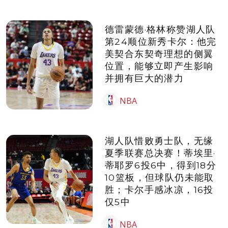
德雷蒙德·格林称赞湖人队
第24顺位新秀卡尔：他完
美契合东契奇理想的侧翼
位置，能够立即产生影响
并拥有巨大的潜力
NBA
湖人队惜败勇士队，无缘
夏季联赛总决赛！蒂埃里·
蒂耶罗6投6中，得到18分
10篮板，但球队仍未能取
胜；卡尔手感冰凉，16投
仅5中
NBA