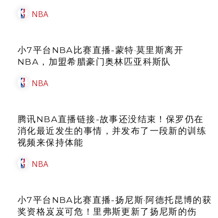
NBA
小7平台NBA比赛直播-蒙特·莫里斯离开
NBA，加盟希腊豪门奥林匹亚科斯队
NBA
腾讯NBA直播链接-故事还没结束！保罗仍在
消化最近发生的事情，并发布了一段新的训练
视频来保持体能
NBA
小7平台NBA比赛直播-扬尼斯·阿德托昆博的获
奖资格岌岌可危！里弗斯更新了扬尼斯的伤