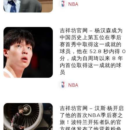
NBA
吉祥坊官网 – 杨汉森成为
中国历史上第五位在季后
赛首秀中取得这一成就的
球员，他在 52.8 秒内得 0
分，成为自周琦以来 8 年
内首位取得这一成就的球
员
NBA
吉祥坊官网 – 汉斯·杨开启
了他的首次NBA季后赛之
旅！波特兰开拓者队的官
方媒体发布了他背着粉色