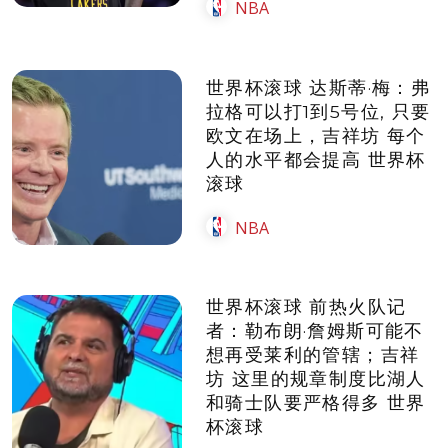
NBA
世界杯滚球 达斯蒂·梅：弗
拉格可以打1到5号位, 只要
欧文在场上，吉祥坊 每个
人的水平都会提高 世界杯
滚球
NBA
世界杯滚球 前热火队记
者：勒布朗·詹姆斯可能不
想再受莱利的管辖；吉祥
坊 这里的规章制度比湖人
和骑士队要严格得多 世界
杯滚球