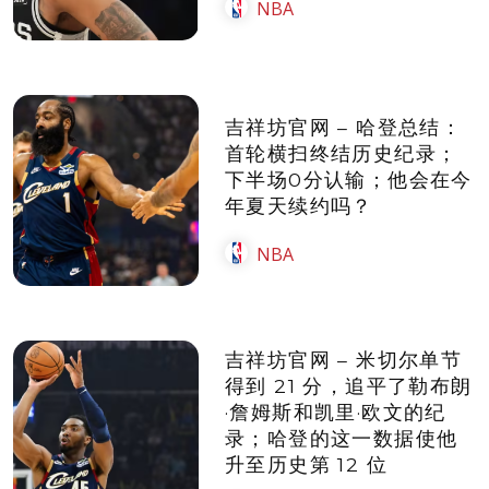
NBA
吉祥坊官网 – 哈登总结：
首轮横扫终结历史纪录；
下半场0分认输；他会在今
年夏天续约吗？
NBA
吉祥坊官网 – 米切尔单节
得到 21 分，追平了勒布朗
·詹姆斯和凯里·欧文的纪
录；哈登的这一数据使他
升至历史第 12 位