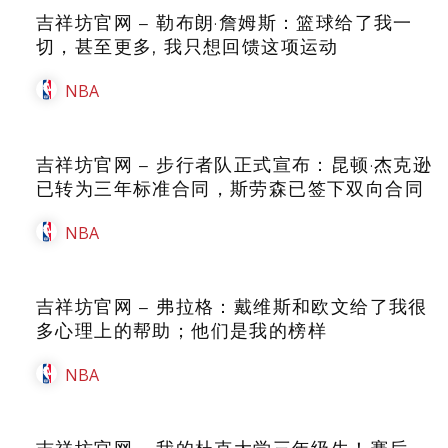
吉祥坊官网 – 勒布朗·詹姆斯：篮球给了我一
切，甚至更多, 我只想回馈这项运动
NBA
吉祥坊官网 – 步行者队正式宣布：昆顿·杰克逊
已转为三年标准合同，斯劳森已签下双向合同
NBA
吉祥坊官网 – 弗拉格：戴维斯和欧文给了我很
多心理上的帮助；他们是我的榜样
NBA