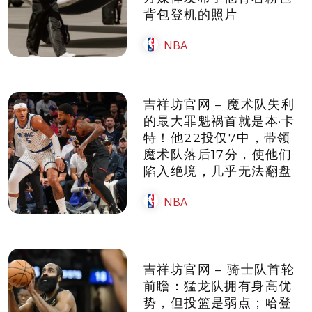
背包登机的照片
NBA
吉祥坊官网 – 魔术队失利
的最大罪魁祸首就是本·卡
特！他22投仅7中，带领
魔术队落后17分，使他们
陷入绝境，几乎无法翻盘
NBA
吉祥坊官网 – 骑士队首轮
前瞻：猛龙队拥有身高优
势，但投篮是弱点；哈登