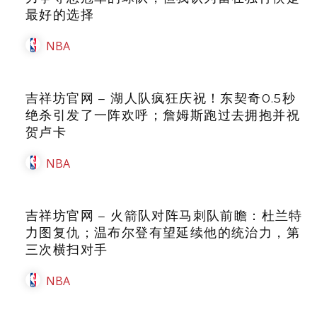
最好的选择
NBA
吉祥坊官网 – 湖人队疯狂庆祝！东契奇0.5秒
绝杀引发了一阵欢呼；詹姆斯跑过去拥抱并祝
贺卢卡
NBA
吉祥坊官网 – 火箭队对阵马刺队前瞻：杜兰特
力图复仇；温布尔登有望延续他的统治力，第
三次横扫对手
NBA