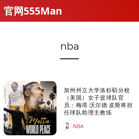
官网555Man
nba
加州州立大学洛杉矶分校
（美国）女子篮球队官
员：梅塔·沃尔德·皮斯将担
任球队助理主教练
NBA