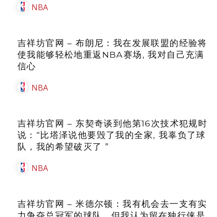
NBA
吉祥坊官网 – 布朗尼：我在发展联盟的经验将
使我能够轻松地重返NBA赛场, 我对自己充满
信心
NBA
吉祥坊官网 – 东契奇谈到他第16次技术犯规时
说：“比塔泽说他要毁了我的全家, 我辜负了球
队，我的希望破灭了 ”
NBA
吉祥坊官网 – 米德尔顿：我有机会去一支有实
力争夺总冠军的球队，但我认为留在独行侠是