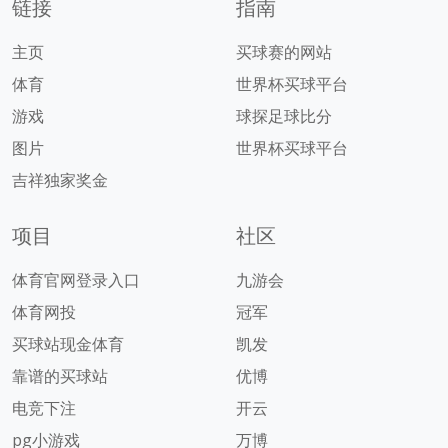
链接
指南
主页
买球赛的网站
体育
世界杯买球平台
游戏
球探足球比分
图片
世界杯买球平台
吉祥独家奖金
项目
社区
体育官网登录入口
九游会
体育网投
冠军
买球站现金体育
凯发
靠谱的买球站
优博
电竞下注
开云
pg小游戏
万博