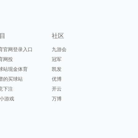
目
社区
育官网登录入口
九游会
育网投
冠军
球站现金体育
凯发
谱的买球站
优博
竞下注
开云
g小游戏
万博