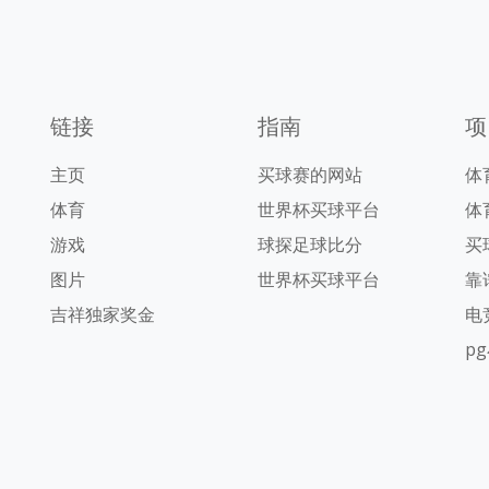
链接
指南
项
主页
买球赛的网站
体
体育
世界杯买球平台
体
游戏
球探足球比分
买
图片
世界杯买球平台
靠
吉祥独家奖金
电
p