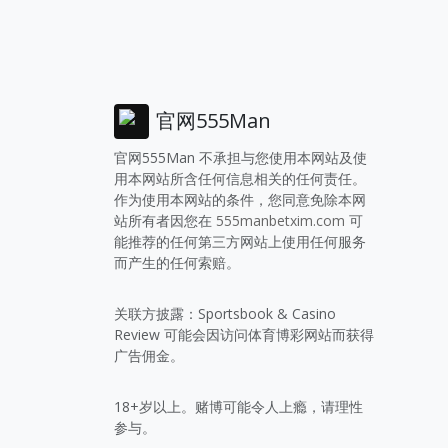
官网555Man
官网555Man 不承担与您使用本网站及使
用本网站所含任何信息相关的任何责任。
作为使用本网站的条件，您同意免除本网
站所有者因您在
555manbetxim.com
可
能推荐的任何第三方网站上使用任何服务
而产生的任何索赔。
关联方披露：Sportsbook & Casino
Review 可能会因访问体育博彩网站而获得
广告佣金。
18+岁以上。赌博可能令人上瘾，请理性
参与。