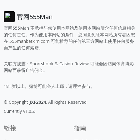
官网555Man
官网555Man 不承担与您使用本网站及使用本网站所含任何信息相关
的任何责任。作为使用本网站的条件，您同意免除本网站所有者因您
在
555manbetxim.com
可能推荐的任何第三方网站上使用任何服务
而产生的任何索赔。
关联方披露：Sportsbook & Casino Review 可能会因访问体育博彩
网站而获得广告佣金。
18+岁以上。赌博可能令人上瘾，请理性参与。
© Copyright
JXF2024
. All Rights Reserved
Currently v1.0.2.
链接
指南