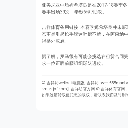
亚美尼亚中场姆希塔良是在2017-18赛
赛事出场39次，奉献6球7助攻。
吉祥体育备用链接 本赛季姆希塔良并未展
态更是引起枪手球迷吐槽不断，在阿森纳中
得格外尴尬。
据了解，罗马很有可能会挑选在租赁合同
求一位正牌前腰组织球队进攻。
© 吉祥坊wellbet电脑版, 吉祥坊ios一 555ma
smartjxf.com】吉祥坊官方网 © 吉祥体育官
如果这篇转载侵犯您的版权，请联系我们及时删