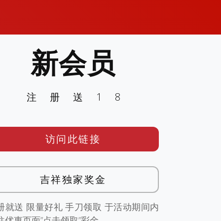
新会员
注册送18
访问此链接
吉祥独家奖金
册就送 限量好礼 手刀领取 于活动期间内
往优惠页面”点击领取”彩金。