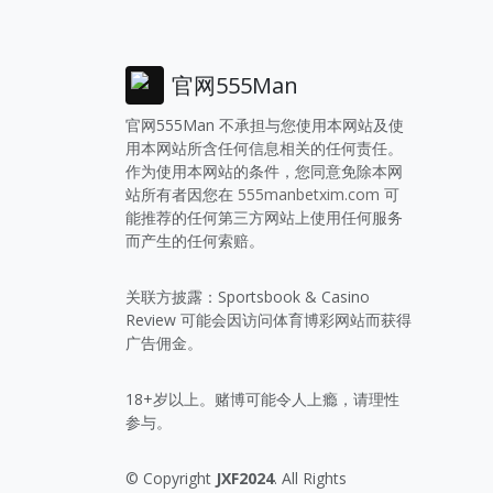
官网555Man
官网555Man 不承担与您使用本网站及使
用本网站所含任何信息相关的任何责任。
作为使用本网站的条件，您同意免除本网
站所有者因您在
555manbetxim.com
可
能推荐的任何第三方网站上使用任何服务
而产生的任何索赔。
关联方披露：Sportsbook & Casino
Review 可能会因访问体育博彩网站而获得
广告佣金。
18+岁以上。赌博可能令人上瘾，请理性
参与。
© Copyright
JXF2024
. All Rights