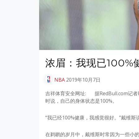
浓眉：我现已100%
NBA
2019年10月7日
吉祥体育安全网址:
据RedBull.com
时说，自己的身体状态是100%。
“我已经100%健康，我感觉很好。”戴维斯
在鹈鹕的岁月中，戴维斯时常因为一些小