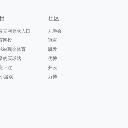
目
社区
育官网登录入口
九游会
育网投
冠军
球站现金体育
凯发
谱的买球站
优博
竞下注
开云
g小游戏
万博