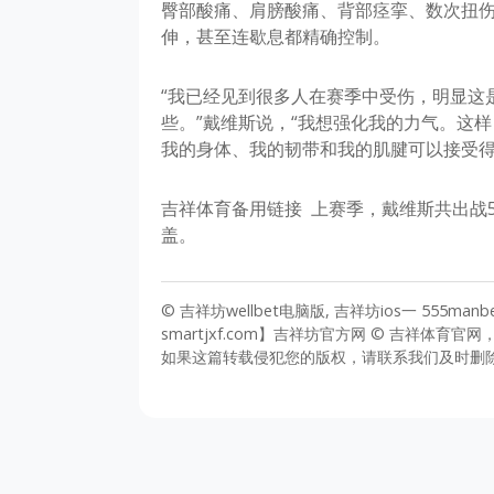
臀部酸痛、肩膀酸痛、背部痉挛、数次扭
伸，甚至连歇息都精确控制。
“我已经见到很多人在赛季中受伤，明显这
些。”戴维斯说，“我想强化我的力气。这
我的身体、我的韧带和我的肌腱可以接受得
吉祥体育备用链接
上赛季，戴维斯共出战56场
盖。
© 吉祥坊wellbet电脑版, 吉祥坊ios一 555ma
smartjxf.com】吉祥坊官方网 © 吉祥体育官
如果这篇转载侵犯您的版权，请联系我们及时删