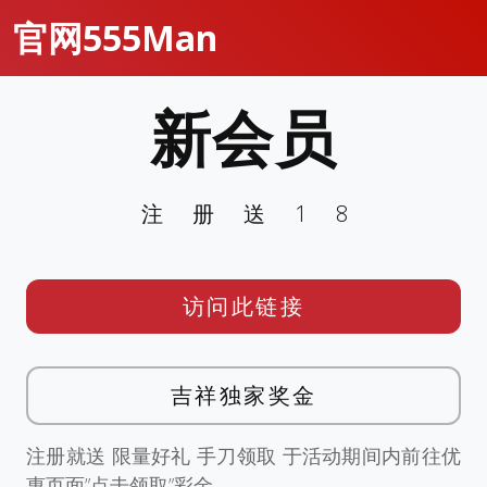
官网555Man
新会员
注册送18
访问此链接
吉祥独家奖金
注册就送 限量好礼 手刀领取 于活动期间内前往优
惠页面”点击领取”彩金。