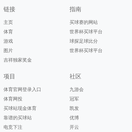
链接
指南
主页
买球赛的网站
体育
世界杯买球平台
游戏
球探足球比分
图片
世界杯买球平台
吉祥独家奖金
项目
社区
体育官网登录入口
九游会
体育网投
冠军
买球站现金体育
凯发
靠谱的买球站
优博
电竞下注
开云