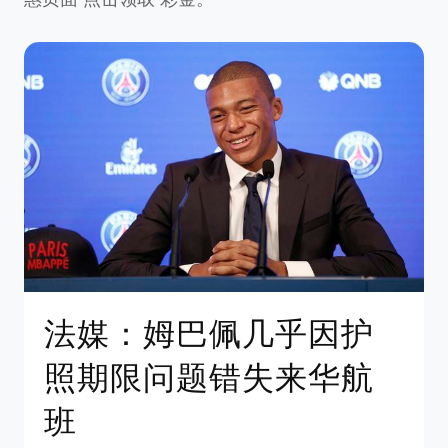
法媒：姆巴佩几乎因护
照期限问题错失来华航
班