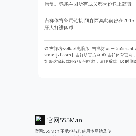
康复。鹦鹉军团所有成员都为你送上鼓舞
吉祥体育备用链接 阿森西奥此前曾在2015
牙人打进四球。
© 吉祥坊wellbet电脑版, 吉祥坊ios一 555ma
smartjxf.com】吉祥坊官方网 © 吉祥体育官
如果这篇转载侵犯您的版权，请联系我们及时删
官网555Man
官网555Man 不承担与您使用本网站及使