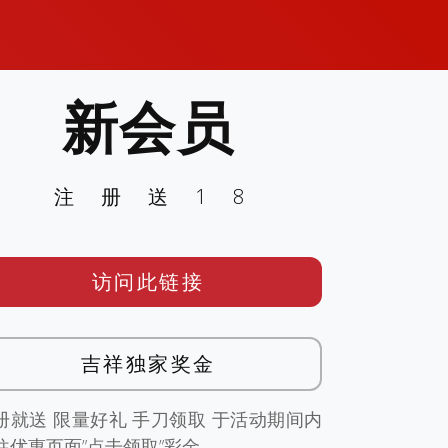
新会员
注册送18
访问此链接
吉祥独家奖金
册就送 限量好礼 手刀领取 于活动期间内
往优惠页面”点击领取”彩金。