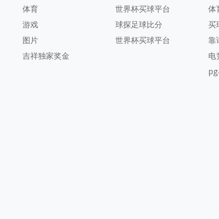
体育
世界杯买球平台
体
游戏
球探足球比分
买
图片
世界杯买球平台
靠
吉祥独家奖金
电
p