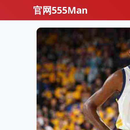
官网555Man