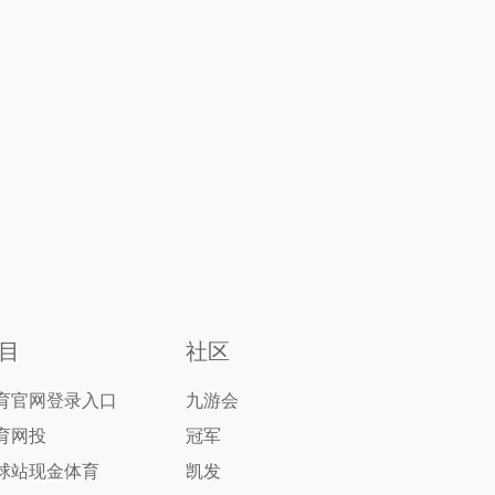
目
社区
育官网登录入口
九游会
育网投
冠军
球站现金体育
凯发