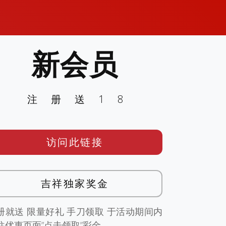
新会员
注册送18
访问此链接
吉祥独家奖金
册就送 限量好礼 手刀领取 于活动期间内
往优惠页面”点击领取”彩金。