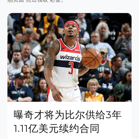
曝奇才将为比尔供给3年
1.11亿美元续约合同