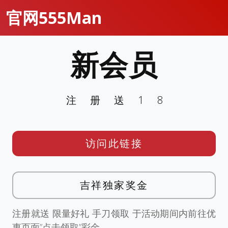
官网555Man
新会员
注册送18
访问此链接
吉祥独家奖金
注册就送 限量好礼 手刀领取 于活动期间内前往优
惠页面”点击领取”彩金。