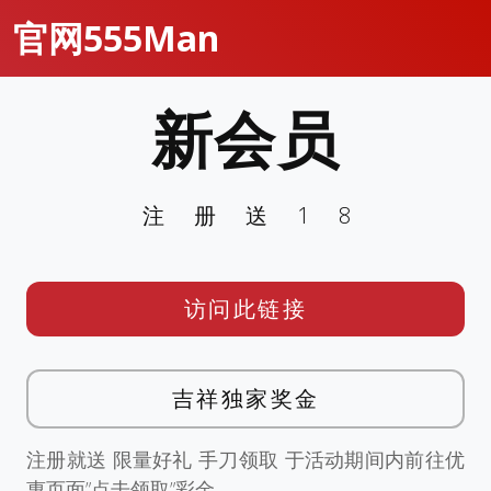
官网555Man
新会员
注册送18
访问此链接
吉祥独家奖金
注册就送 限量好礼 手刀领取 于活动期间内前往优
惠页面”点击领取”彩金。