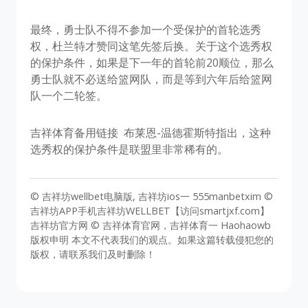
最终，勇士队不得不参加一个受保护的首轮选秀
权，杜兰特才赞同这笔先签后换。关于这个选秀权
的保护条件，如果是下一年的首轮前20顺位，那么
勇士队就不必送给篮网队，而是等到六年后给篮网
队一个二轮签。
吉祥体育备用链接
布莱恩-温德霍斯特指出，这种
选秀权的保护条件是联盟里非常稀有的。
© 吉祥坊wellbet电脑版, 吉祥坊ios一 555manbetxim ©
吉祥坊APP手机吉祥坊WELLBET【访问smartjxf.com】
吉祥坊官方网 © 吉祥体育官网，吉祥体育一 Haohaowb
版权申明 本文不代表我们的观点。如果这篇转载侵犯您的
版权，请联系我们及时删除！