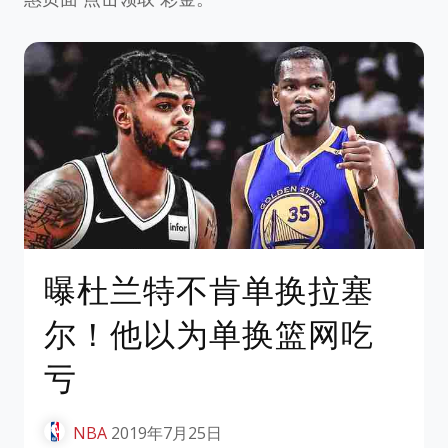
曝杜兰特不肯单换拉塞
尔！他以为单换篮网吃
亏
NBA
2019年7月25日